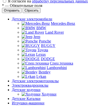
Я согласен на
обработку персональных данных
*
—
Обязательные поля
Отправить
Сбросить
Детские электромобили
Mercedes-Benz
BMW
Land Rover
Jeep
Porsche
BUGGY
Toyota
Lexus
DODGE
Спец.техника
Lamborghini
Bentley
Lykan
Детские электромотоциклы
Электроквадроциклы
Детские ходунки
Ходунки
Детские Каталки
Игрушки-машинки