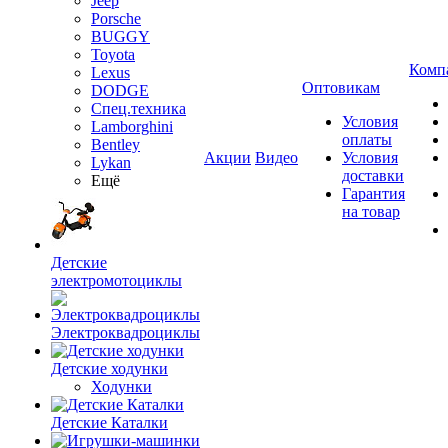
Jeep
Porsche
BUGGY
Toyota
Комп
Lexus
Оптовикам
DODGE
Спец.техника
Условия
Lamborghini
оплаты
Bentley
Акции
Видео
Условия
Lykan
доставки
Ещё
Гарантия
на товар
Детские
электромотоциклы
Электроквадроциклы
Детские ходунки
Ходунки
Детские Каталки