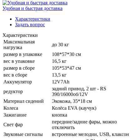
Удобная и быстрая доставка
Характеристики
Задать вопрос
Характеристики
Максимальная
до 30 кг
нагрузка
размер в упаковке
108*57*30 см
вес в упаковке
16,5 кг
размер в сборе
105*53*47 см
вес в сборе
13,5 кг
Аккумулятор
12V7Ah
задний привод, 2 шт - RS
редуктор
390/16000об/12V
Материал сидений
Экокожа, 35*18 см
Колеса
Колёса EVA (каучук)
Зажигание
кнопка
передние/задние фары, можно
Свет фар
отключить
Звуковые сигналы
встроенные мелодии, USB, клаксон