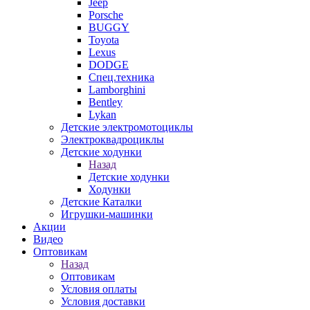
Jeep
Porsche
BUGGY
Toyota
Lexus
DODGE
Спец.техника
Lamborghini
Bentley
Lykan
Детские электромотоциклы
Электроквадроциклы
Детские ходунки
Назад
Детские ходунки
Ходунки
Детские Каталки
Игрушки-машинки
Акции
Видео
Оптовикам
Назад
Оптовикам
Условия оплаты
Условия доставки