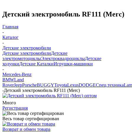
Детский электромобиль RF111 (Merc)
Главная
-
Каталог
-
Детские электромобили
Детские электромобили
Детские
электромотоциклы
Электроквадроциклы
Детские
ходунки
Детские Каталки
Игрушки-машинки
-
Mercedes-Benz
BMW
Land
Rover
Jeep
Porsche
BUGGY
Toyota
Lexus
DODGE
Спец.техника
Lam
-
Детский электромобиль RF111 (Merc)
Много
Регистрация
Весь товар сертифицирован
Возврат и обмен товара