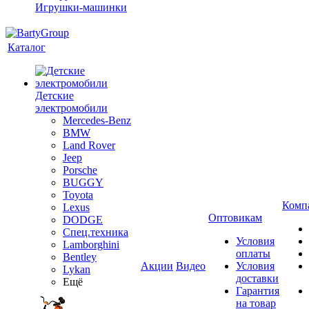
Игрушки-машинки
Каталог
Детские
электромобили
Mercedes-Benz
BMW
Land Rover
Jeep
Porsche
BUGGY
Toyota
Комп
Lexus
Оптовикам
DODGE
Спец.техника
Условия
Lamborghini
оплаты
Bentley
Акции
Видео
Условия
Lykan
доставки
Ещё
Гарантия
на товар